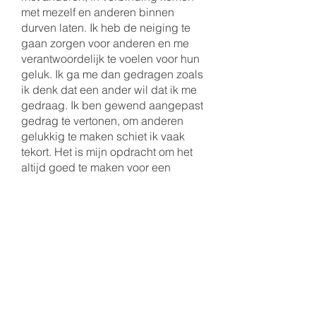
met mezelf en anderen binnen
durven laten. Ik heb de neiging te
gaan zorgen voor anderen en me
verantwoordelijk te voelen voor hun
geluk. Ik ga me dan gedragen zoals
ik denk dat een ander wil dat ik me
gedraag. Ik ben gewend aangepast
gedrag te vertonen, om anderen
gelukkig te maken schiet ik vaak
tekort. Het is mijn opdracht om het
altijd goed te maken voor een
ander.
Dat is natuurlijk een onmogelijk
opgave. Maar ik heb wel geleerd
dat ik een ander kan begeleiden en
helpen zodat het wat makkelijker en
beter gaat.
Ik nodig je uit om ‘Samen met
Imelda’ zelf ook zo’n stap te zetten.
Tijdens de gesprekken loop ik met